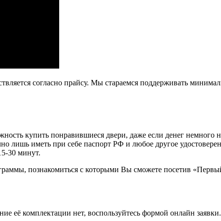
ствляется согласно прайсу. Мы стараемся поддерживать минима
ость купить понравившиеся двери, даже если денег немного не х
очно лишь иметь при себе паспорт РФ и любое другое удостовере
15-30 минут.
граммы, познакомиться с которыми Вы сможете посетив «Первы
ение её комплектации нет, воспользуйтесь формой онлайн заявк