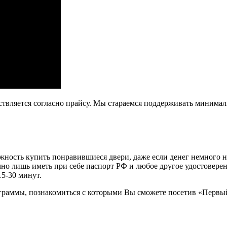
ствляется согласно прайсу. Мы стараемся поддерживать минима
ость купить понравившиеся двери, даже если денег немного не х
очно лишь иметь при себе паспорт РФ и любое другое удостовере
15-30 минут.
граммы, познакомиться с которыми Вы сможете посетив «Первы