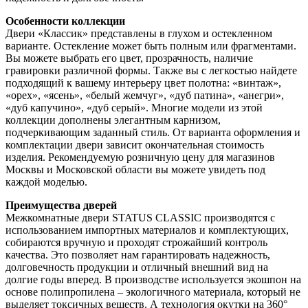
Особенности коллекции
Двери «Классик» представлены в глухом и остекленном
варианте. Остекление может быть полным или фрагментами.
Вы можете выбрать его цвет, прозрачность, наличие
гравировки различной формы. Также вы с легкостью найдете
подходящий к вашему интерьеру цвет полотна: «винтаж»,
«орех», «ясень», «белый жемчуг», «дуб патина», «анегри»,
«дуб капучино», «дуб серый». Многие модели из этой
коллекции дополнены элегантным карнизом,
подчеркивающим заданный стиль. От варианта оформления и
комплектации двери зависит окончательная стоимость
изделия. Рекомендуемую розничную цену для магазинов
Москвы и Московской области вы можете увидеть под
каждой моделью.
Преимущества дверей
Межкомнатные двери STATUS CLASSIC производятся с
использованием импортных материалов и комплектующих,
собираются вручную и проходят строжайший контроль
качества. Это позволяет нам гарантировать надежность,
долговечность продукции и отличный внешний вид на
долгие годы вперед. В производстве используется экошпон на
основе полипропилена – экологичного материала, который не
выделяет токсичных веществ. А технология окутки на 360°