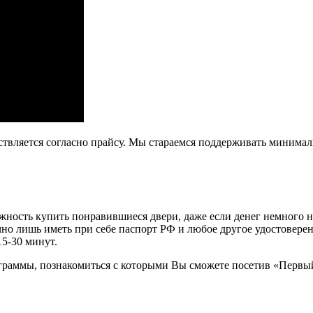
ствляется согласно прайсу. Мы стараемся поддерживать минима
ость купить понравившиеся двери, даже если денег немного не х
очно лишь иметь при себе паспорт РФ и любое другое удостовере
15-30 минут.
граммы, познакомиться с которыми Вы сможете посетив «Первы