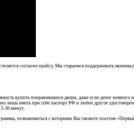
ствляется согласно прайсу. Мы стараемся поддерживать минима
ость купить понравившиеся двери, даже если денег немного не х
очно лишь иметь при себе паспорт РФ и любое другое удостовере
15-30 минут.
граммы, познакомиться с которыми Вы сможете посетив «Первы