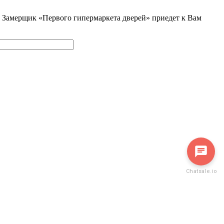
и. Замерщик «Первого гипермаркета дверей» приедет к Вам
Написать в мессенджер
Chatsale.io