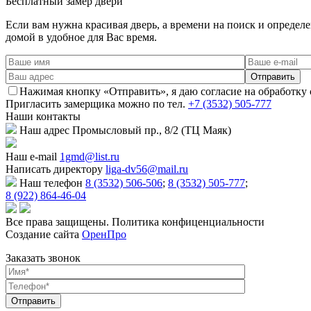
Бесплатный
замер двери
Если вам нужна красивая дверь, а времени на поиск и определ
домой в удобное для Вас время.
Нажимая кнопку «Отправить», я даю согласие на обработку
Пригласить замерщика
можно по тел.
+7 (3532) 505-777
Наши
контакты
Наш адрес
Промысловый пр., 8/2 (ТЦ Маяк)
Наш e-mail
1gmd@list.ru
Написать директору
liga-dv56@mail.ru
Наш телефон
8 (3532) 506-506
;
8 (3532) 505-777
;
8 (922) 864-46-04
Все права защищены. Политика конфиценциальности
Создание сайта
ОренПро
Заказать звонок