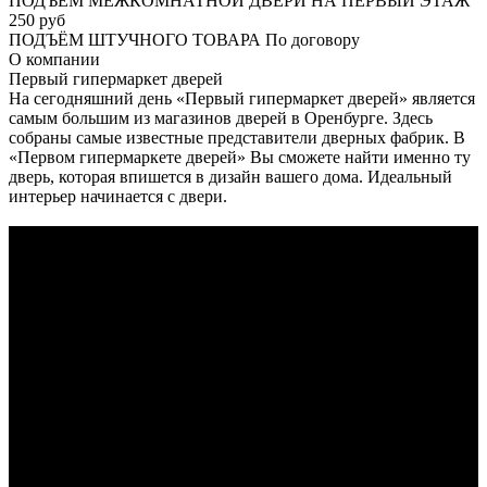
ПОДЪЕМ МЕЖКОМНАТНОЙ ДВЕРИ НА ПЕРВЫЙ ЭТАЖ
250 руб
ПОДЪЁМ ШТУЧНОГО ТОВАРА
По договору
О
компании
Первый гипермаркет дверей
На сегодняшний день «Первый гипермаркет дверей» является
самым большим из магазинов дверей в Оренбурге. Здесь
собраны самые известные представители дверных фабрик. В
«Первом гипермаркете дверей» Вы сможете найти именно ту
дверь, которая впишется в дизайн вашего дома. Идеальный
интерьер начинается с двери.