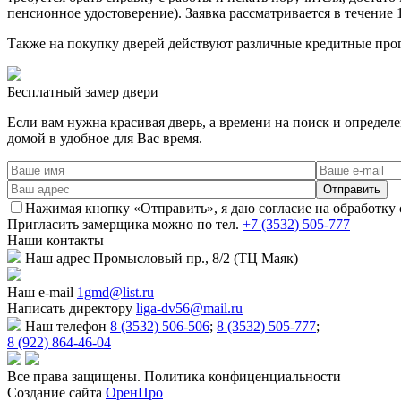
пенсионное удостоверение). Заявка рассматривается в течение 
Также на покупку дверей действуют различные кредитные про
Бесплатный
замер двери
Если вам нужна красивая дверь, а времени на поиск и определ
домой в удобное для Вас время.
Нажимая кнопку «Отправить», я даю согласие на обработку
Пригласить замерщика
можно по тел.
+7 (3532) 505-777
Наши
контакты
Наш адрес
Промысловый пр., 8/2 (ТЦ Маяк)
Наш e-mail
1gmd@list.ru
Написать директору
liga-dv56@mail.ru
Наш телефон
8 (3532) 506-506
;
8 (3532) 505-777
;
8 (922) 864-46-04
Все права защищены. Политика конфиценциальности
Создание сайта
ОренПро