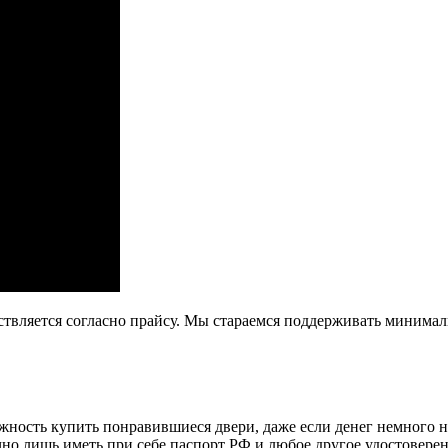
ствляется согласно прайсу. Мы стараемся поддерживать минима
ость купить понравившиеся двери, даже если денег немного не х
очно лишь иметь при себе паспорт РФ и любое другое удостовере