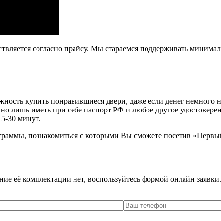
ствляется согласно прайсу. Мы стараемся поддерживать минима
ость купить понравившиеся двери, даже если денег немного не х
очно лишь иметь при себе паспорт РФ и любое другое удостовере
15-30 минут.
граммы, познакомиться с которыми Вы сможете посетив «Первы
ение её комплектации нет, воспользуйтесь формой онлайн заявк