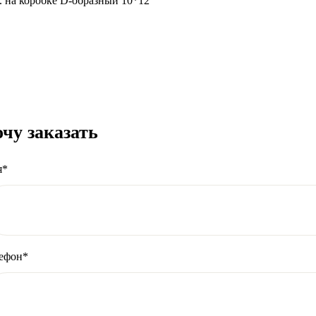
т. на коробке D-образный 10*12
чу заказать
я*
ефон*