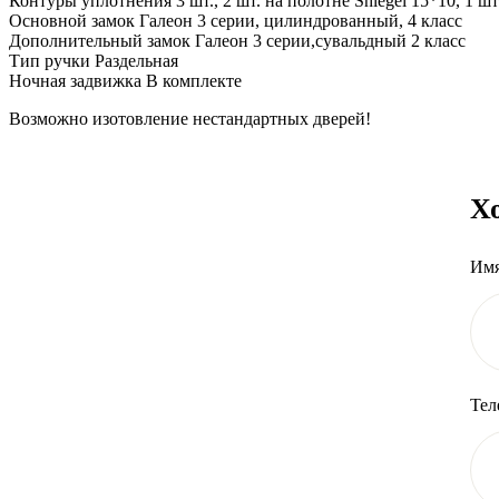
Контуры уплотнения 3 шт., 2 шт. на полотне Shlegel 15*10, 1 ш
Основной замок Галеон 3 серии, цилиндрованный, 4 класс
Дополнительный замок Галеон 3 серии,сувальдный 2 класс
Тип ручки Раздельная
Ночная задвижка В комплекте
Возможно изотовление нестандартных дверей!
Хо
Им
Тел