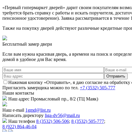
«Первый гипермаркет дверей» дарит своим покупателям возможн
требуется брать справку с работы и искать поручителя, достат
пенсионное удостоверение). Заявка рассматривается в течение 
Также на покупку дверей действуют различные кредитные про
Бесплатный
замер двери
Если вам нужна красивая дверь, а времени на поиск и определ
домой в удобное для Вас время.
Нажимая кнопку «Отправить», я даю согласие на обработку
Пригласить замерщика
можно по тел.
+7 (3532) 505-777
Наши
контакты
Наш адрес
Промысловый пр., 8/2 (ТЦ Маяк)
Наш e-mail
1gmd@list.ru
Написать директору
liga-dv56@mail.ru
Наш телефон
8 (3532) 506-506
;
8 (3532) 505-777
;
8 (922) 864-46-04