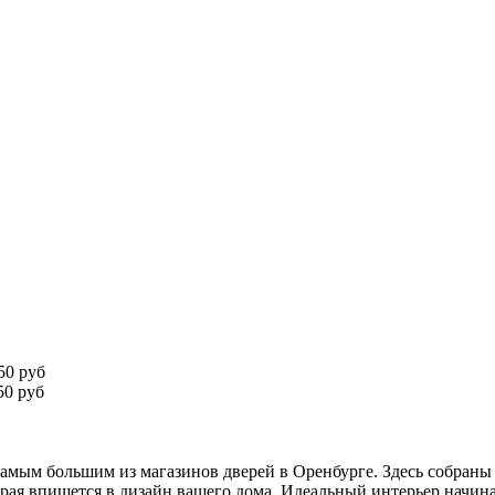
50 руб
0 руб
амым большим из магазинов дверей в Оренбурге. Здесь собраны
рая впишется в дизайн вашего дома. Идеальный интерьер начина