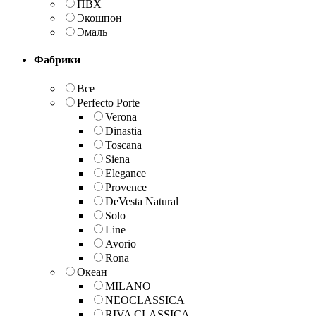
ПВХ
Экошпон
Эмаль
Фабрики
Все
Perfecto Porte
Verona
Dinastia
Toscana
Siena
Elegance
Provence
DeVesta Natural
Solo
Line
Avorio
Rona
Океан
MILANO
NEOCLASSICA
RIVA CLASSICA