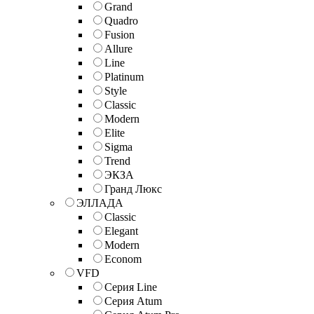
Grand
Quadro
Fusion
Allure
Line
Platinum
Style
Classic
Modern
Elite
Sigma
Trend
ЭКЗА
Гранд Люкс
ЭЛЛАДА
Classic
Elegant
Modern
Econom
VFD
Серия Line
Серия Atum