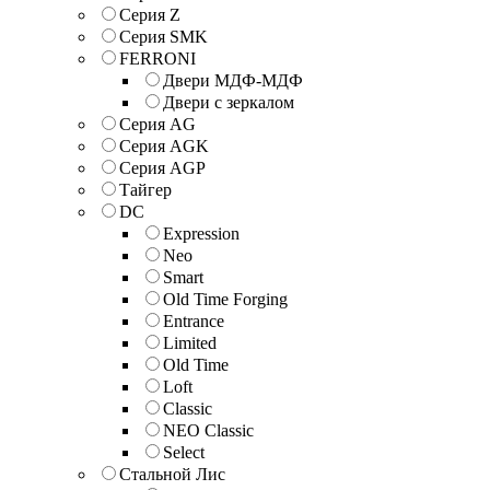
Серия Z
Серия SMK
FERRONI
Двери МДФ-МДФ
Двери с зеркалом
Серия AG
Серия AGK
Серия AGP
Тайгер
DC
Expression
Neo
Smart
Old Time Forging
Entrance
Limited
Old Time
Loft
Classic
NEO Classic
Select
Стальной Лис