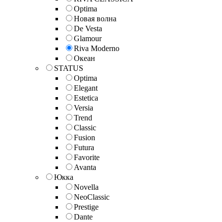
Optima
Новая волна
De Vesta
Glamour
Riva Moderno
Океан
STATUS
Optima
Elegant
Estetica
Versia
Trend
Classic
Fusion
Futura
Favorite
Avanta
Юкка
Novella
NeoClassic
Prestige
Dante