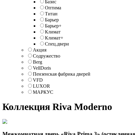
Базис
Оптима
Титан
Барьер
Барьер+
Климат
Климат+
Спец.двери
Акция
Содружество
Berg
VellDoris
Пензенская фабрика дверей
VFD
LUXOR
МАРКУС
Коллекция Riva Moderno
Межкомнатная дверь «Riva Prima 3» (остекленная