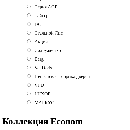
Серия AGP
Тайгер
DC
Стальной Лис
Акция
Содружество
Berg
VellDoris
Пензенская фабрика дверей
VFD
LUXOR
МАРКУС
Коллекция Econom