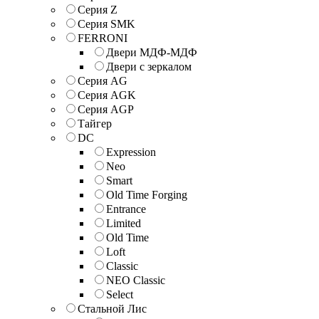
Серия Z
Серия SMK
FERRONI
Двери МДФ-МДФ
Двери с зеркалом
Серия AG
Серия AGK
Серия AGP
Тайгер
DC
Expression
Neo
Smart
Old Time Forging
Entrance
Limited
Old Time
Loft
Classic
NEO Classic
Select
Стальной Лис