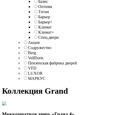
Базис
Оптима
Титан
Барьер
Барьер+
Климат
Климат+
Спец.двери
Акция
Содружество
Berg
VellDoris
Пензенская фабрика дверей
VFD
LUXOR
МАРКУС
Коллекция Grand
Межкомнатная дверь «Гранд 4»