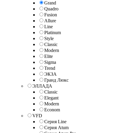
Grand
Quadro
Fusion
Allure
Line
Platinum
Style
Classic
Modern
Elite
Sigma
Trend
ЭКЗА
Гранд Люкс
ЭЛЛАДА
Classic
Elegant
Modern
Econom
VFD
Серия Line
Серия Atum