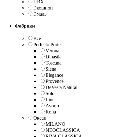
ПВХ
Экошпон
Эмаль
Фабрики
Все
Perfecto Porte
Verona
Dinastia
Toscana
Siena
Elegance
Provence
DeVesta Natural
Solo
Line
Avorio
Rona
Океан
MILANO
NEOCLASSICA
RIVA CLASSICA